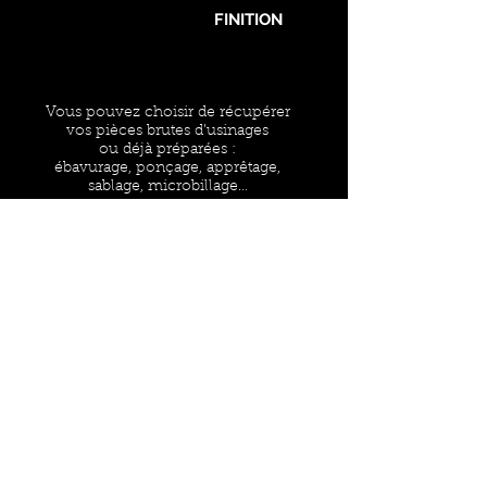
FINITION
Vous pouvez choisir de récupérer
vos pièces brutes d’usinages
ou déjà préparées :
ébavurage, ponçage, apprêtage,
sablage, microbillage…
Possibilité d'ajouter des gravures laser sur
les pièces en bois, mousse, plastique de
moins de 1300 x 900mm.
TRAITEMENT
DE SURFACE
Pour recevoir des pièces prêtes à l’usage,
nous pouvons assurer leur finition et
traitements de surface.