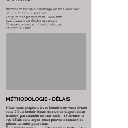
Surface maximale d’usinage en une session :
3100 x 2100 x H. 400 mm
Longueur de plaques max : 5000 mm
Lubrification par double aspersion
Changeur et palpeur d'outils robotisés
Palpeur 3D Blum
MÉTHODOLOGIE - DÉLAIS
Nous nous adaptons à vos besoins en vous livrant
sous 24h si besoin (sous réserve de disponibilité
matière) par coursier ou taxi-colis ; à l’inverse, si
vos délais sont larges, nous pouvons stocker les
pièces usinées pour vous.
Vous pouvez nous fournir des croquis manuels : dans