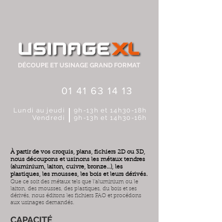
DÉCOUPE ET USINAGE GRAND FORMAT
01 41 63 14 13
Lundi au jeudi
9h-13h et 14h30-18h
Vendredi
9h-13h et 14h30-16h
À partir de vos croquis, plans, fichiers 2D ou 3D,
nous découpons et usinons les métaux tendres
(aluminium, laiton, cuivre, bronze…), les
plastiques, les mousses, les bois et leurs dérivés.
Que ce soit des métaux tels que l’aluminium ou le
laiton, des mousses, des plastiques, du bois et ses
dérivés, nous éditons les fichiers FAO et procédons
aux usinages demandés.
CAPACITÉ