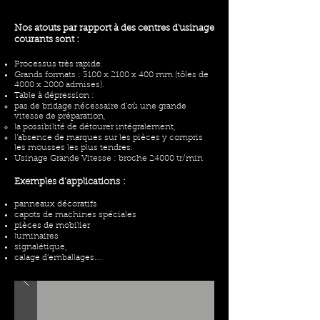
Nos atouts par rapport à des centres d'usinage
courants sont :
Processus très rapide.
Grands formats : 3100 x 2100 x 400 mm (tôles de
4000 x 2000 admises).
Table à dépression :
pas de bridage nécessaire d’où une grande
vitesse de préparation,
la possibilité de détourer intégralement,
l’absence de marques sur les pièces y compris
les mousses les plus tendres.
Usinage Grande Vitesse : broche 24000 tr/min
Exemples d’applications :
panneaux décoratifs
capots de machines spéciales
pièces de mobilier
luminaires
signalétique,
calage d’emballages….