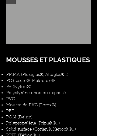
MOUSSES ET PLASTIQUES
PMMA (Plexiglas®, Altuglas®…)
PC (Lexan®, Makrolon®…)
PA (Nylon®)
Polystyrène choc ou expansé
PVC
Mousse de PVC (Forex®)
PET
POM (Delrin)
Polypropylène (Priplak®…)
Solid surface (Corian®, Kerrock®…)
PTFE (Téflon®…)