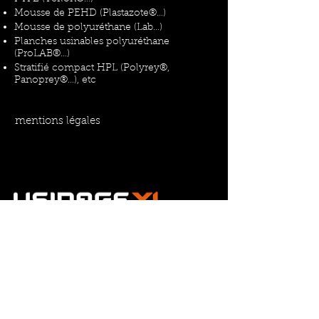
Mousse de PEHD (Plastazote®…)
Mousse de polyuréthane (Lab…)
Planches usinables polyuréthane
(ProLAB®…)
Stratifié compact HPL (Polyrey®,
Panoprey®…), etc
mentions légales
ZI MOZINOR
2-20, av. du Président Salvador Allende
93106 MONTREUIL Cedex - FRANCE
tél.
01 41 63 14 13